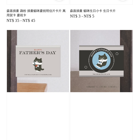
森蕗插畫 藕粉 插畫貓咪慶祝明信片卡片 萬
森蕗插畫 貓咪生日小卡 生日卡片
用賀卡 慶祝卡
Regular
NT$ 3
-
NT$ 5
Regular
NT$ 35
-
NT$ 45
price
price