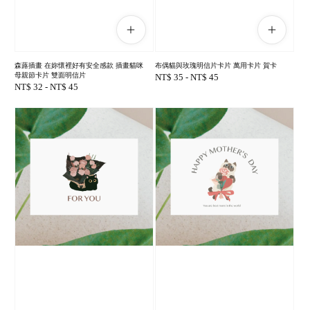
森蕗插畫 在妳懷裡好有安全感款 插畫貓咪
布偶貓與玫瑰明信片卡片 萬用卡片 賀卡
母親節卡片 雙面明信片
Regular
NT$ 35
-
NT$ 45
Regular
NT$ 32
-
NT$ 45
price
price