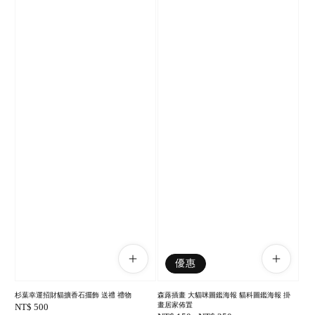
優惠
杉葉幸運招財貓擴香石擺飾 送禮 禮物
森蕗插畫 大貓咪圖鑑海報 貓科圖鑑海報 掛
畫居家佈置
Regular
NT$ 500