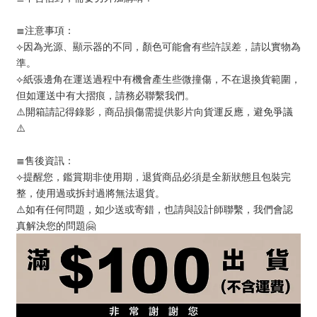
≣注意事項：
⟣因為光源、顯示器的不同，顏色可能會有些許誤差，請以實物為
準。
⟣紙張邊角在運送過程中有機會產生些微撞傷，不在退換貨範圍，
但如運送中有大摺痕，請務必聯繫我們。
⚠️開箱請記得錄影，商品損傷需提供影片向貨運反應，避免爭議
⚠️
≣售後資訊：
⟣提醒您，鑑賞期非使用期，退貨商品必須是全新狀態且包裝完
整，使用過或拆封過將無法退貨。
⚠️如有任何問題，如少送或寄錯，也請與設計師聯繫，我們會認
真解決您的問題🤗