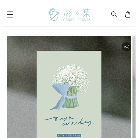
bility.skip_to_product_info