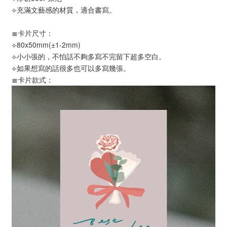
⟣充滿文藝感的材質，適合書寫。
≣卡片尺寸：
⟣80x50mm(±1-2mm)
⟣小小張的，不怕話不夠多寫不完留下超多空白。
⟣如果想寫的話很多也可以多寫幾張。
≣卡片款式：