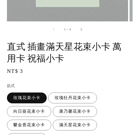
accessibility.of
1
/
4
直式 插畫滿天星花束小卡 萬
用卡 祝福小卡
Regular
NT$ 3
price
款式
玫瑰花束小卡
玫瑰牡丹花束小卡
向日葵花束小卡
康乃馨花束小卡
鬱金香花束小卡
滿天星花束小卡