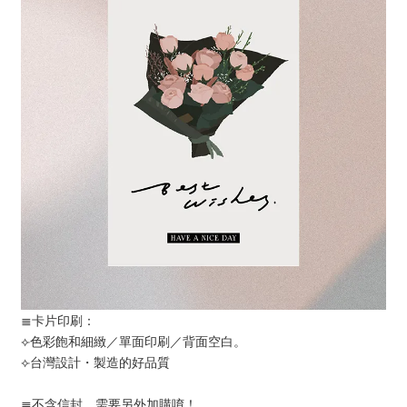
≣卡片印刷：
⟣色彩飽和細緻／單面印刷／背面空白。
⟣台灣設計・製造的好品質
≣不含信封，需要另外加購唷！