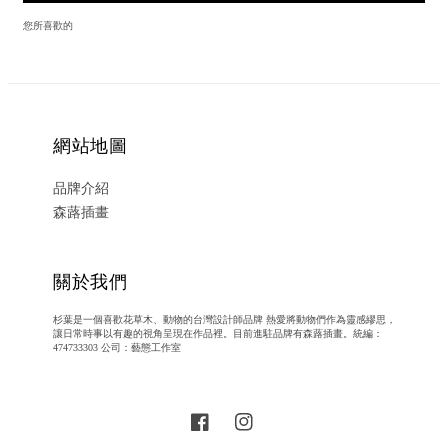
您所喜歡的
網站地圖
品牌介紹
森蕗插畫
關於我們
杉葉是一個喜歡花草木、動物的台灣設計師品牌 熱愛將動物們作為靈感繆思，
讓日常時事以有趣的視角呈現在作品裡。目前進駐品牌有森蕗插畫。統編：
474733303 公司：藝態工作室