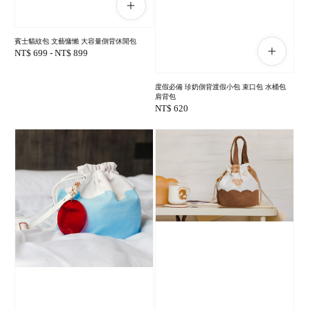
賓士貓紋包 文藝慵懶 大容量側背休閒包
Regular
NT$ 699
-
NT$ 899
price
度假必備 珍奶側背渡假小包 束口包 水桶包
肩背包
Regular
NT$ 620
price