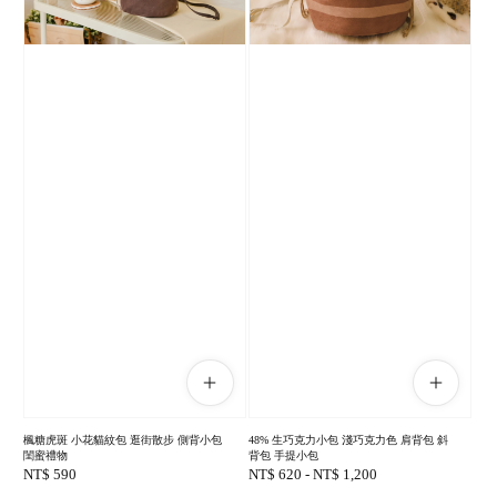
楓糖虎斑 小花貓紋包 逛街散步 側背小包
48% 生巧克力小包 淺巧克力色 肩背包 斜
閨蜜禮物
背包 手提小包
Regular
NT$ 590
Regular
NT$ 620
-
NT$ 1,200
price
price