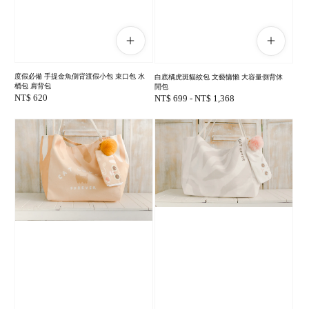
度假必備 手提金魚側背渡假小包 束口包 水
白底橘虎斑貓紋包 文藝慵懶 大容量側背休
桶包 肩背包
閒包
Regular
NT$ 620
Regular
NT$ 699
-
NT$ 1,368
price
price