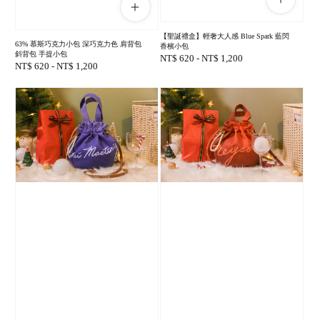
【聖誕禮盒】輕奢大人感 Blue Spark 藍閃
63% 慕斯巧克力小包 深巧克力色 肩背包
香檳小包
斜背包 手提小包
Regular
NT$ 620
-
NT$ 1,200
Regular
NT$ 620
-
NT$ 1,200
price
price