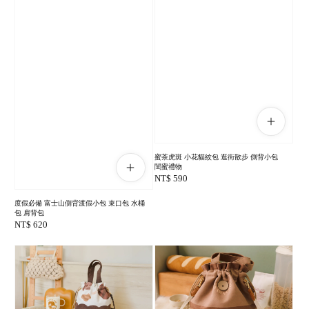
蜜茶虎斑 小花貓紋包 逛街散步 側背小包
閨蜜禮物
Regular
NT$ 590
price
度假必備 富士山側背渡假小包 束口包 水桶
包 肩背包
Regular
NT$ 620
price