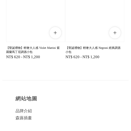
【聖誕禮物】輕奢大人感 Violet Martini 紫
【聖誕禮物】輕奢大人感 Negroni 經典調酒
羅蘭馬丁尼調酒小包
小包
Regular
NT$ 620
-
NT$ 1,200
Regular
NT$ 620
-
NT$ 1,200
price
price
網站地圖
品牌介紹
森蕗插畫