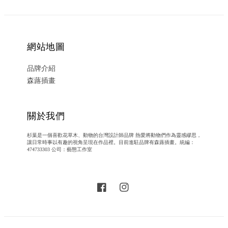
網站地圖
品牌介紹
森蕗插畫
關於我們
杉葉是一個喜歡花草木、動物的台灣設計師品牌 熱愛將動物們作為靈感繆思，
讓日常時事以有趣的視角呈現在作品裡。目前進駐品牌有森蕗插畫。統編：
474733303 公司：藝態工作室