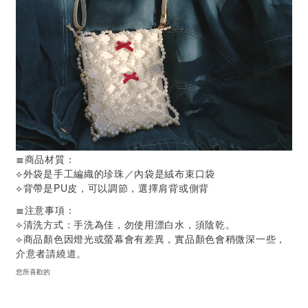
≣商品材質：
⟣外袋是手工編織的珍珠／內袋是絨布束口袋
⟣背帶是PU皮，可以調節，選擇肩背或側背
≣注意事項：
⟣清洗方式：手洗為佳，勿使用漂白水，須陰乾。
⟣商品顏色因燈光或螢幕會有差異，實品顏色會稍微深一些，
介意者請繞道。
您所喜歡的