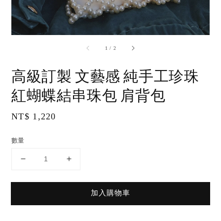
accessibility.of
1
/
2
高級訂製 文藝感 純手工珍珠
紅蝴蝶結串珠包 肩背包
Regular
NT$ 1,220
price
數量
加入購物車