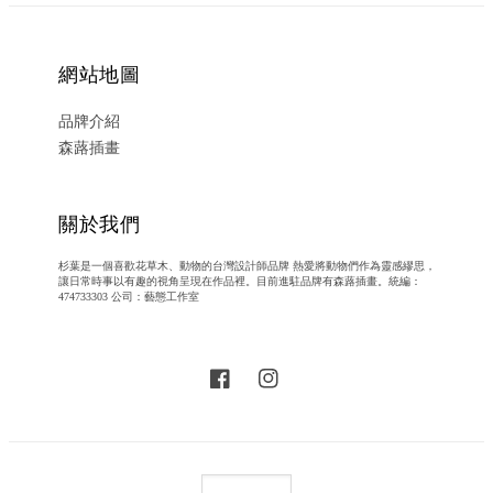
網站地圖
品牌介紹
森蕗插畫
關於我們
杉葉是一個喜歡花草木、動物的台灣設計師品牌 熱愛將動物們作為靈感繆思，
讓日常時事以有趣的視角呈現在作品裡。目前進駐品牌有森蕗插畫。統編：
474733303 公司：藝態工作室