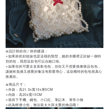
≣設計師給你／妳的建議：
⟣如果妳的好姐妹也是這樣的類型，她的衣櫃裡正好缺一個特
別的包，我想這款包可以合她口味。
⟣如果你的可愛女友喜歡包包，但你又不想要挑奢侈品包包，
讓她有負擔又感覺好像沒有那麼用心，這款獨特的包包很真心
推薦你。
≣商品尺寸：
⟣外袋：高21.5x寬15x厚5CM
⟣內袋：高20x寬15CM
⟣裝得下手機、錢包、小口紅、筆記本、筆等小物
⟣此為輕便小包，無法裝太大與太重的物品哦！