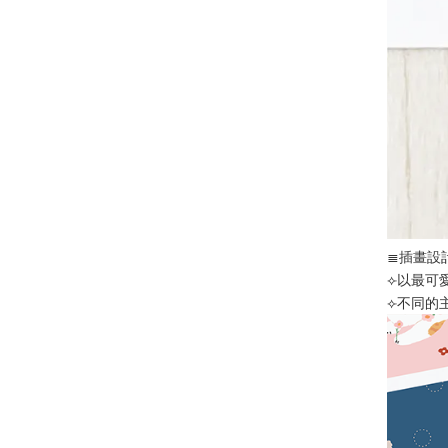
≣插畫設
⟣以最可
⟣不同的