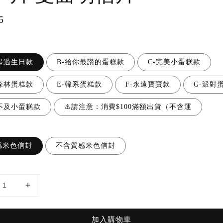
ar
5
一起過生日款
B-給你最讚的蛋糕款
C-完美小蛋糕款
黑森林蛋糕款
E-韓系蛋糕款
F-永遠寶寶款
G-派對
等不及小蛋糕款
⚠️請注意：消費$100滿額出貨（不含運
感米色信封
不含質感米色信封
加入購物車