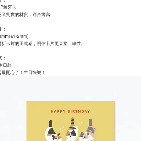
0P象牙卡
感又扎實的材質，適合書寫。
寸：
8mm(±1-2mm)
對折卡片的正式感，明信卡片更直接、率性。
式：
過生日款
起最開心了！生日快樂！