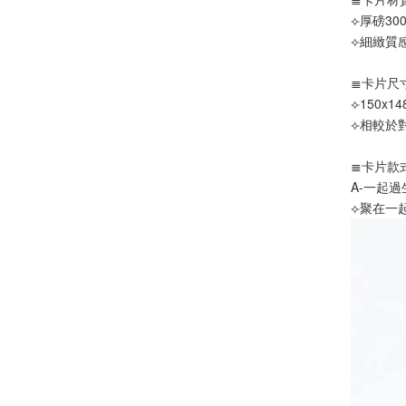
⟣厚磅30
⟣細緻質
≣卡片尺
⟣150x14
⟣相較於
≣卡片款
A-一起
⟣聚在一