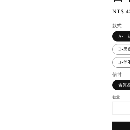
Regul
NT$ 4
price
款式
A-
D-
H-
信封
含質
數量