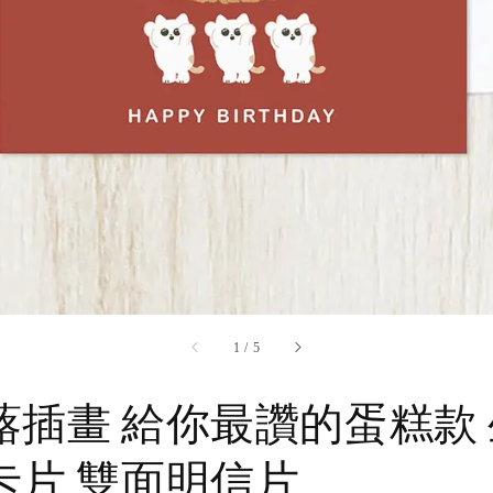
accessibility.of
1
/
5
蕗插畫 給你最讚的蛋糕款 
卡片 雙面明信片