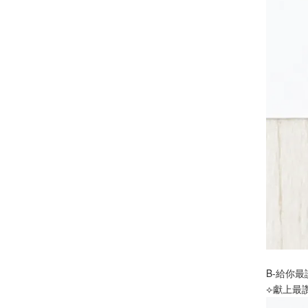
B-給你
⟣獻上最