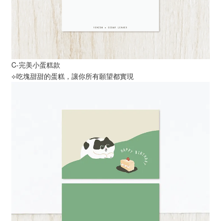
C-完美小蛋糕款
⟣吃塊甜甜的蛋糕，讓你所有願望都實現