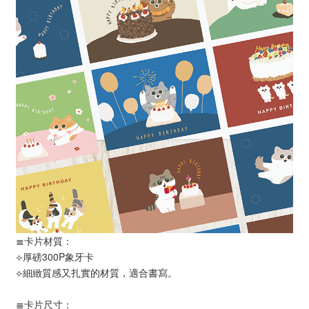
≣卡片材質：
⟣厚磅300P象牙卡
⟣細緻質感又扎實的材質，適合書寫。
≣卡片尺寸：