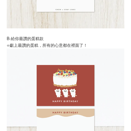
B-給你最讚的蛋糕款
⟣獻上最讚的蛋糕，所有的心意都在裡面了！