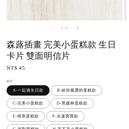
accessibility.of
1
/
5
森蕗插畫 完美小蛋糕款 生日
卡片 雙面明信片
Regular
NT$ 45
price
款式
A-一起過生日款
B-給你最讚的蛋糕款
C-完美小蛋糕款
D-黑森林蛋糕款
E-韓系蛋糕款
F-永遠寶寶款