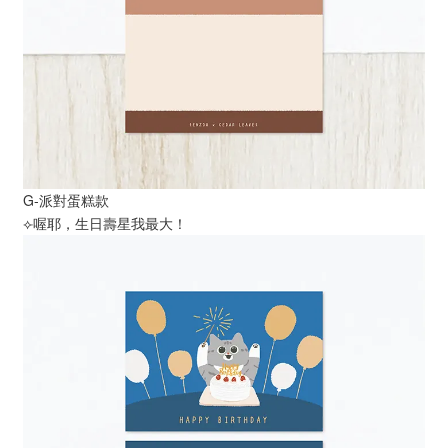
G-派對蛋糕款
⟣喔耶，生日壽星我最大！