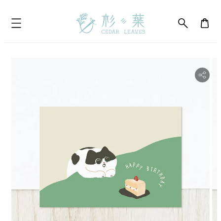
bility.skip_to_product_info