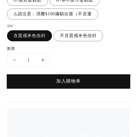
G-派對蛋糕款
H-等不及小蛋糕款
⚠️請注意：消費$100滿額出貨（不含運
信封
含質感米色信封
不含質感米色信封
數量
加入購物車