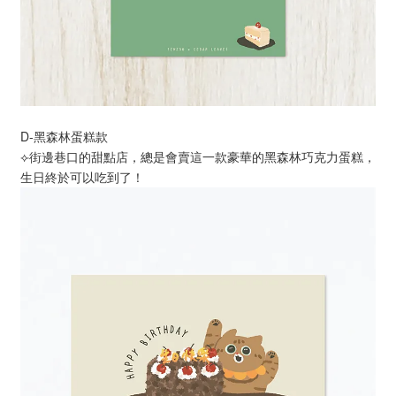
D-黑森林蛋糕款
⟣街邊巷口的甜點店，總是會賣這一款豪華的黑森林巧克力蛋糕，
生日終於可以吃到了！