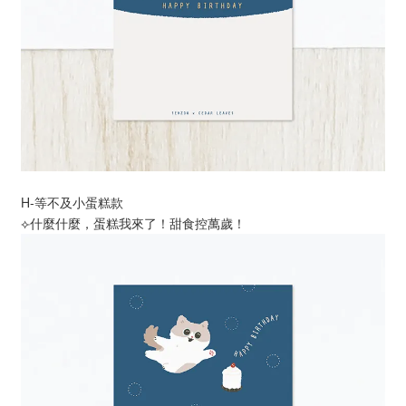
H-等不及小蛋糕款
⟣什麼什麼，蛋糕我來了！甜食控萬歲！