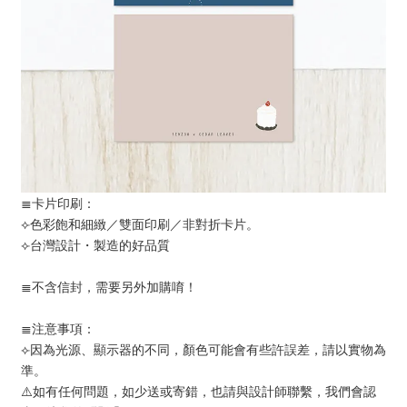
≣卡片印刷：
⟣色彩飽和細緻／雙面印刷／非對折卡片。
⟣台灣設計・製造的好品質
≣不含信封，需要另外加購唷！
≣注意事項：
⟣因為光源、顯示器的不同，顏色可能會有些許誤差，請以實物為
準。
⚠️如有任何問題，如少送或寄錯，也請與設計師聯繫，我們會認