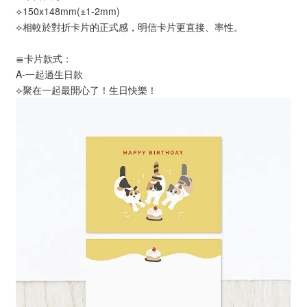
⟣150x148mm(±1-2mm)
⟣相較於對折卡片的正式感，明信卡片更直接、率性。
≣卡片款式：
A-一起過生日款
⟣聚在一起最開心了！生日快樂！