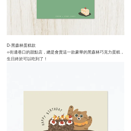
D-黑森林蛋糕款
⟣街邊巷口的甜點店，總是會賣這一款豪華的黑森林巧克力蛋糕，
生日終於可以吃到了！