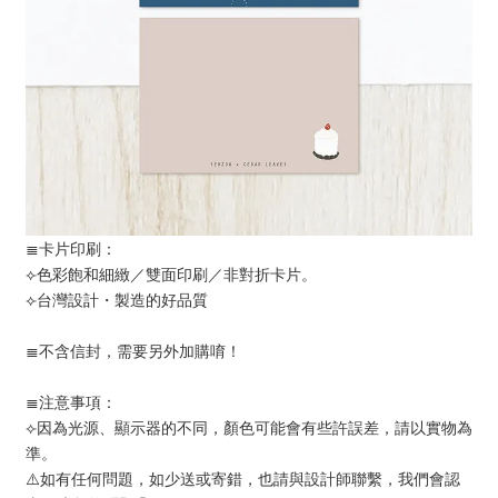
≣卡片印刷：
⟣色彩飽和細緻／雙面印刷／非對折卡片。
⟣台灣設計・製造的好品質
≣不含信封，需要另外加購唷！
≣注意事項：
⟣因為光源、顯示器的不同，顏色可能會有些許誤差，請以實物為
準。
⚠️如有任何問題，如少送或寄錯，也請與設計師聯繫，我們會認