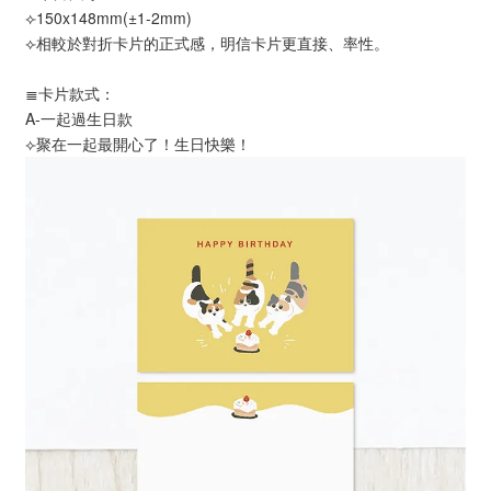
⟣150x148mm(±1-2mm)
⟣相較於對折卡片的正式感，明信卡片更直接、率性。
≣卡片款式：
A-一起過生日款
⟣聚在一起最開心了！生日快樂！