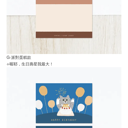
G-派對蛋糕款
⟣喔耶，生日壽星我最大！