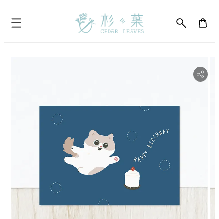
bility.skip_to_product_info