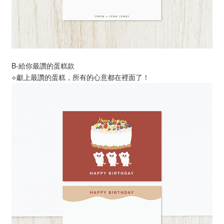
B-給你最讚的蛋糕款
⟣獻上最讚的蛋糕，所有的心意都在裡面了！