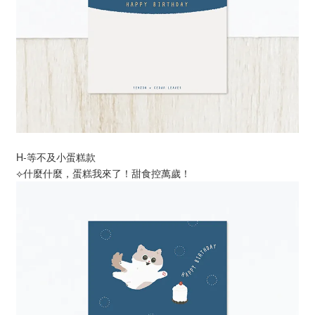
H-等不及小蛋糕款
⟣什麼什麼，蛋糕我來了！甜食控萬歲！