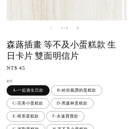
accessibility.of
1
/
5
森蕗插畫 等不及小蛋糕款 生
日卡片 雙面明信片
Regular
NT$ 45
price
款式
A-一起過生日款
B-給你最讚的蛋糕款
C-完美小蛋糕款
D-黑森林蛋糕款
E-韓系蛋糕款
F-永遠寶寶款