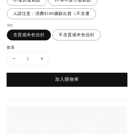
G-派對蛋糕款
H-等不及小蛋糕款
⚠️請注意：消費$100滿額出貨（不含運
信封
含質感米色信封
不含質感米色信封
數量
加入購物車