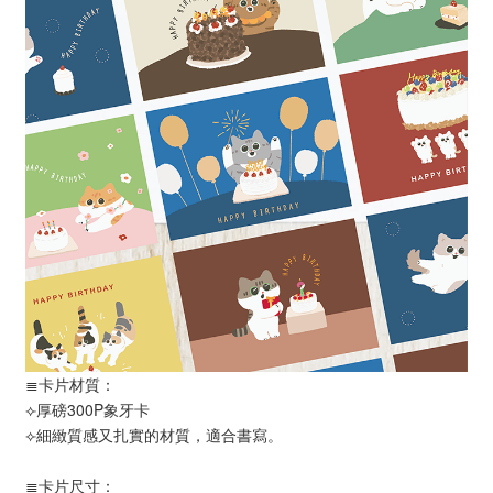
≣卡片材質：
⟣厚磅300P象牙卡
⟣細緻質感又扎實的材質，適合書寫。
≣卡片尺寸：