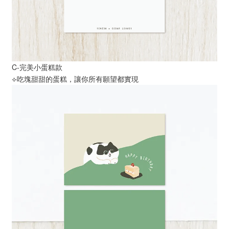
C-完美小蛋糕款
⟣吃塊甜甜的蛋糕，讓你所有願望都實現