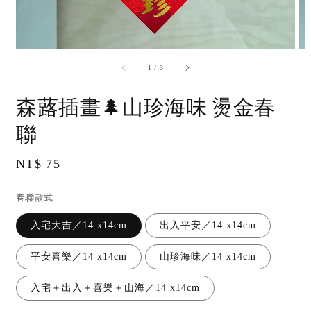
accessibility.of
1
/
3
森蕗插畫🌲山珍海味 燙金春
聯
Regular
NT$ 75
price
春聯款式
入宅大吉／14 x14cm
出入平安／14 x14cm
平安喜樂／14 x14cm
山珍海味／14 x14cm
入宅＋出入＋喜樂＋山海／14 x14cm