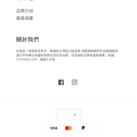
品牌介紹
森蕗插畫
關於我們
杉葉是一個喜歡花草木、動物的台灣設計師品牌 熱愛將動物們作為靈感繆思，
讓日常時事以有趣的視角呈現在作品裡。目前進駐品牌有森蕗插畫。統編：
474733303 公司：藝態工作室