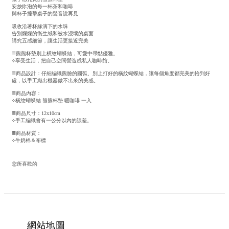
安放你泡的每一杯茶和咖啡
與杯子撞擊桌子的聲音說再見
吸收沿著杯緣滴下的水珠
告別爛爛的衛生紙和被水浸壞的桌面
講究五感細節，讓生活更接近完美
≣熊熊杯墊別上橫紋蝴蝶結，可愛中帶點優雅。
⟣享受生活，把自己空間營造成私人咖啡館。
≣商品設計：仔細編織熊臉的圓弧、別上打好的橫紋蝴蝶結，讓每個角度都完美的恰到好
處，以手工織出機器做不出來的美感。
≣商品內容：
⟣橫紋蝴蝶結 熊熊杯墊 暖咖啡 一入
≣商品尺寸：12x10cm
⟣手工編織會有一公分以內的誤差。
≣商品材質：
⟣牛奶棉＆布標
您所喜歡的
網站地圖