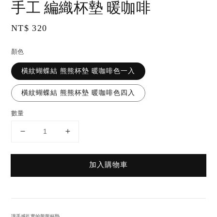
手工 編織杯墊 暖咖啡
Regular
NT$ 320
price
顏色
橫紋蝴蝶結 熊熊杯墊 暖咖啡色一入
橫紋蝴蝶結 熊熊杯墊 暖咖啡色四入
數量
加入購物車
讓手感扎實的熊熊杯墊