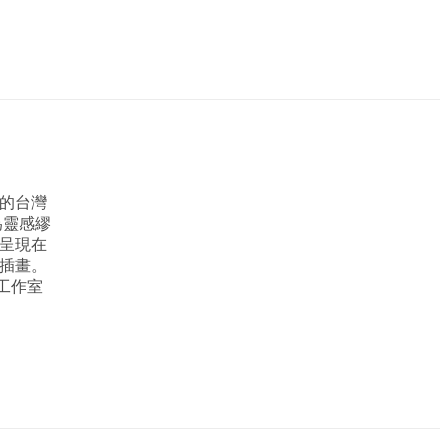
的台灣
為靈感繆
呈現在
插畫。
態工作室