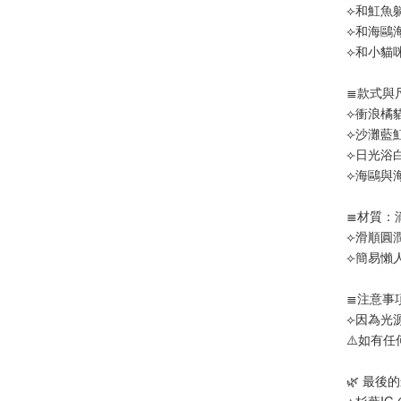
⟣和魟魚
⟣和海鷗
⟣和小貓
≣款式與
⟣衝浪橘
⟣沙灘藍
⟣日光浴
⟣海鷗與海
≣材質：
⟣滑順圓
⟣簡易懶
≣注意事
⟣因為光
⚠️如有
🌿 最
⟣杉葉IG