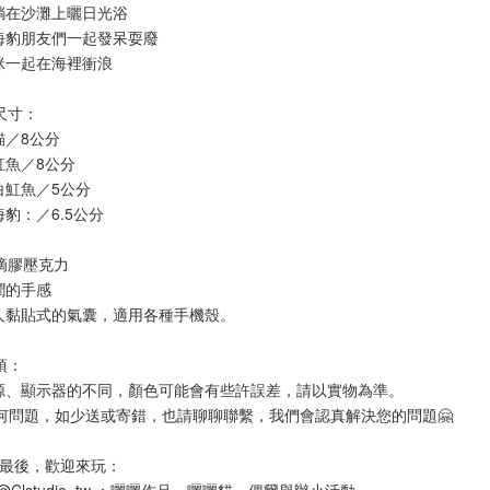
躺在沙灘上曬日光浴
海豹朋友們一起發呆耍廢
咪一起在海裡衝浪
尺寸：
貓／8公分
魟魚／8公分
白魟魚／5公分
豹：／6.5公分
滴膠壓克力
潤的手感
人黏貼式的氣囊，適用各種手機殼。
項：
源、顯示器的不同，顏色可能會有些許誤差，請以實物為準。
任何問題，如少送或寄錯，也請聊聊聯繫，我們會認真解決您的問題🤗
後的最後，歡迎來玩：
 @Clstudio_tw ：曬曬作品、曬曬貓，偶爾舉辦小活動。