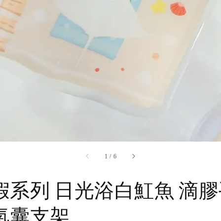
accessibility.of
1
/
6
假系列 日光浴白魟魚 滴膠
氣囊支架