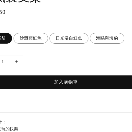
ar
50
橘貓
沙灘藍魟魚
日光浴白魟魚
海鷗與海豹
加入購物車
計：
去玩的快樂！