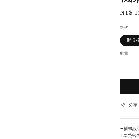
Regul
NT$ 1
price
款式
衝浪
數量
分享
≣插畫設
⟣享受出