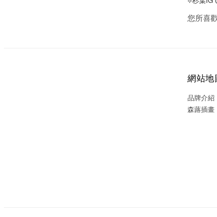
您所喜
網站地
品牌介紹
森蕗插畫