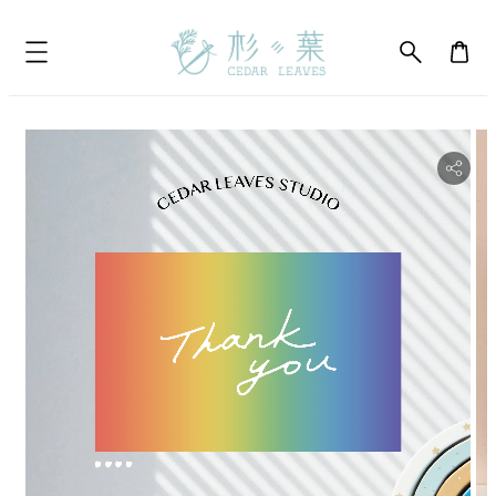
bility.skip_to_product_info