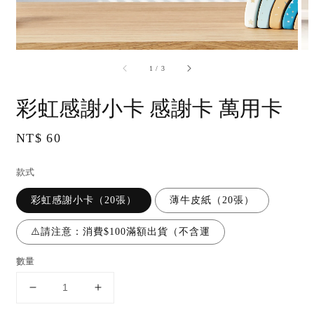
accessibility.of
1
/
3
彩虹感謝小卡 感謝卡 萬用卡
Regular
NT$ 60
price
款式
彩虹感謝小卡（20張）
薄牛皮紙（20張）
⚠️請注意：消費$100滿額出貨（不含運
數量