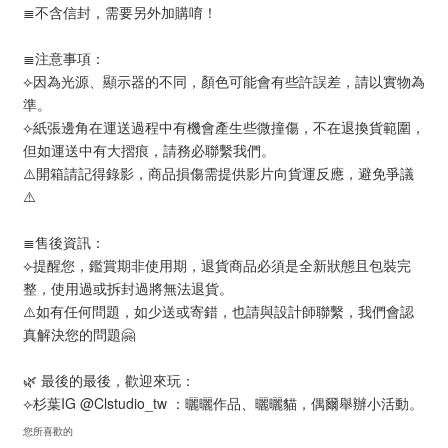
≣不含信封，需要另外加購唷！
≣注意事項：
⟣因為光源、顯示器的不同，顏色可能會有些許誤差，請以實物為
準。
⟣紙張邊角在運送過程中有機會產生些微撞傷，不在退換貨範圍，
但如運送中有大摺痕，請務必聯繫我們。
⚠️開箱請記得錄影，商品損傷需提供影片向貨運反應，避免爭議
⚠️
≣售後資訊：
⟣提醒您，鑑賞期非使用期，退貨商品必須是全新狀態且包裝完
整，使用過或拆封過將無法退貨。
⚠️如有任何問題，如少送或寄錯，也請與設計師聯繫，我們會認
真解決您的問題🤗
🌿 最後的最後，歡迎來玩：
⟣杉葉IG @Clstudio_tw ：曬曬作品、曬曬貓，偶爾舉辦小活動。
您所喜歡的