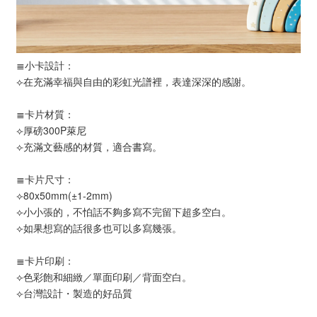
≣小卡設計：
⟣在充滿幸福與自由的彩虹光譜裡，表達深深的感謝。
≣卡片材質：
⟣厚磅300P萊尼
⟣充滿文藝感的材質，適合書寫。
≣卡片尺寸：
⟣80x50mm(±1-2mm)
⟣小小張的，不怕話不夠多寫不完留下超多空白。
⟣如果想寫的話很多也可以多寫幾張。
≣卡片印刷：
⟣色彩飽和細緻／單面印刷／背面空白。
⟣台灣設計・製造的好品質