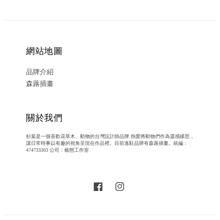
網站地圖
品牌介紹
森蕗插畫
關於我們
杉葉是一個喜歡花草木、動物的台灣設計師品牌 熱愛將動物們作為靈感繆思，
讓日常時事以有趣的視角呈現在作品裡。目前進駐品牌有森蕗插畫。統編：
474733303 公司：藝態工作室