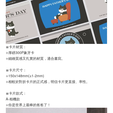
≣卡片材質：
⟣厚磅300P象牙卡
⟣細緻質感又扎實的材質，適合書寫。
≣卡片尺寸：
⟣150x148mm(±1-2mm)
⟣相較於對折卡片的正式感，明信卡片更直接、率性。
≣卡片款式：
A-相機款
⟣你是世界上最棒的爸爸了！