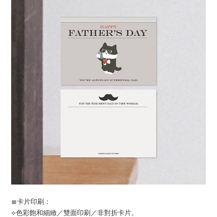
≣卡片印刷：
⟣色彩飽和細緻／雙面印刷／非對折卡片。