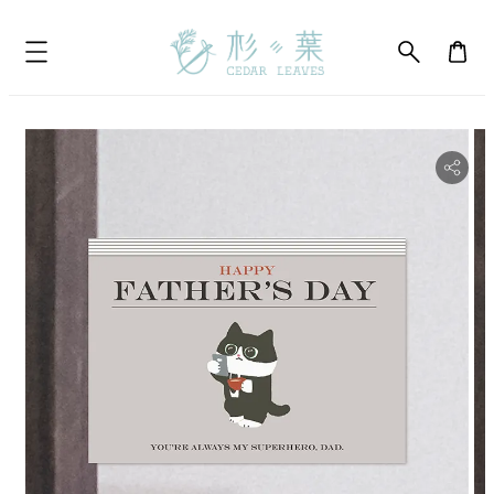
bility.skip_to_product_info