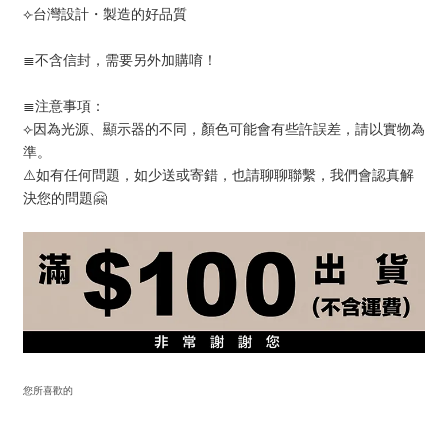
⟣台灣設計・製造的好品質
≣不含信封，需要另外加購唷！
≣注意事項：
⟣因為光源、顯示器的不同，顏色可能會有些許誤差，請以實物為
準。
⚠️如有任何問題，如少送或寄錯，也請聊聊聯繫，我們會認真解
決您的問題🤗
您所喜歡的