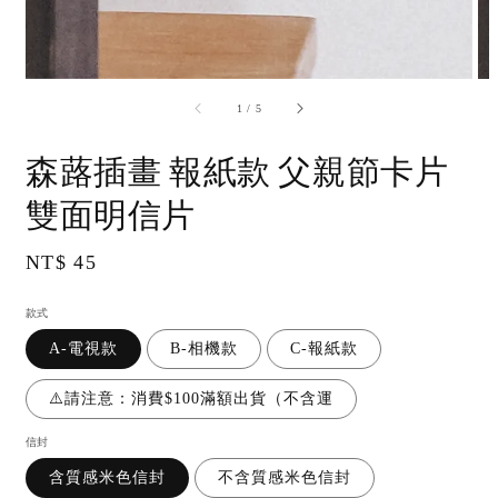
accessibility.of
1
/
5
森蕗插畫 報紙款 父親節卡片
雙面明信片
Regular
NT$ 45
price
款式
A-電視款
B-相機款
C-報紙款
⚠️請注意：消費$100滿額出貨（不含運
信封
含質感米色信封
不含質感米色信封