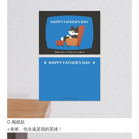
C-報紙款
⟣老爸，你永遠是我的英雄！