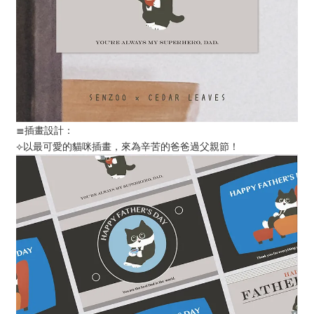
≣插畫設計：
⟣以最可愛的貓咪插畫，來為辛苦的爸爸過父親節！