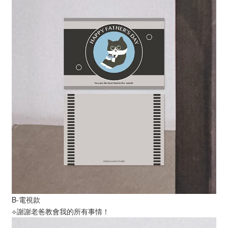
B-電視款
⟣謝謝老爸教會我的所有事情！