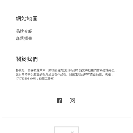
網站地圖
品牌介紹
森蕗插畫
關於我們
杉葉是一個喜歡花草木、動物的台灣設計師品牌 熱愛將動物們作為靈感繆思，
讓日常時事以有趣的視角呈現在作品裡。目前進駐品牌有森蕗插畫。統編：
474733303 公司：藝態工作室