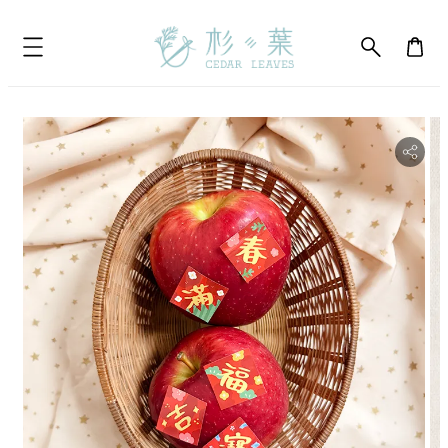
bility.skip_to_product_info