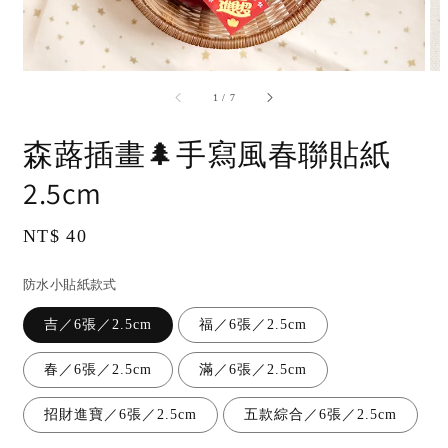
accessibility.of
1
/
7
森蕗插畫🌲手寫風春聯貼紙
2.5cm
Regular
NT$ 40
price
防水小貼紙款式
吉／6張／2.5cm
福／6張／2.5cm
春／6張／2.5cm
滿／6張／2.5cm
招財進寶／6張／2.5cm
五款綜合／6張／2.5cm