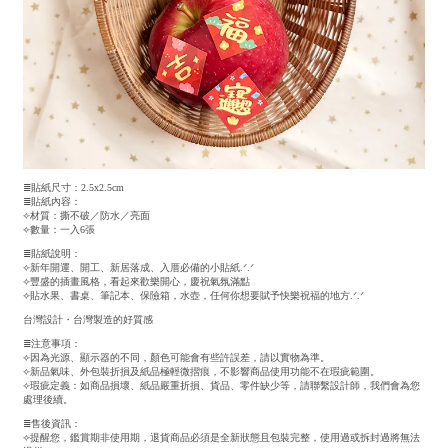
≣貼紙尺寸：2.5x2.5cm
≣貼紙內容：
⟣材質：撕不破／防水／亮面
⟣數量：一入6張
≣貼紙說明：
⟣新年開運、開工、新居落成、入厝必備的小貼紙.ᐟ.ᐟ
⟣豐盛的插畫風格，看起來歡樂開心，慶祝氣氛滿點
⟣貼水果、書桌、筆記本、保險箱，水壺，任何你想要賦予快樂祝福的地方 .ᐟ.ᐟ
台灣設計・台灣製造的好質感
≣注意事項：
⟣因為光源、顯示器的不同，顏色可能會有些許誤差，請以實物為準。
⟣新品氣味、外包裝折損及紙品極輕微摺痕，不影響商品使用功能不在瑕疵範圍。
⟣瑕疵定義：如商品損壞、紙品嚴重折損、貨品、零件缺少等，請聯繫設計師，我們會為您
處理後續。
≣售後資訊：
⟣提醒您，鑑賞期非使用期，退貨商品必須是全新狀態且包裝完整，使用過或拆封過將無法