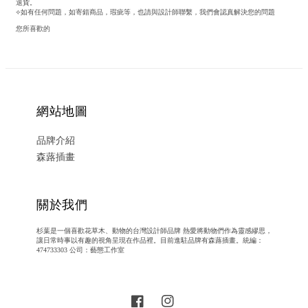
退貨。
⟣如有任何問題，如寄錯商品，瑕疵等，也請與設計師聯繫，我們會認真解決您的問題
您所喜歡的
網站地圖
品牌介紹
森蕗插畫
關於我們
杉葉是一個喜歡花草木、動物的台灣設計師品牌 熱愛將動物們作為靈感繆思，
讓日常時事以有趣的視角呈現在作品裡。目前進駐品牌有森蕗插畫。統編：
474733303 公司：藝態工作室