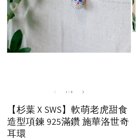
accessibility.of
1
/
8
【杉葉 X SWS】軟萌老虎甜食
造型項鍊 925滿鑽 施華洛世奇
耳環