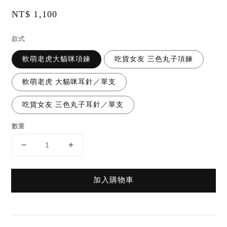
Regular
NT$ 1,100
price
款式
軟萌老虎大貓咪項鍊
吃貨女友 三色丸子項鍊
軟萌老虎 大貓咪耳針／單支
吃貨女友 三色丸子耳針／單支
數量
加入購物車