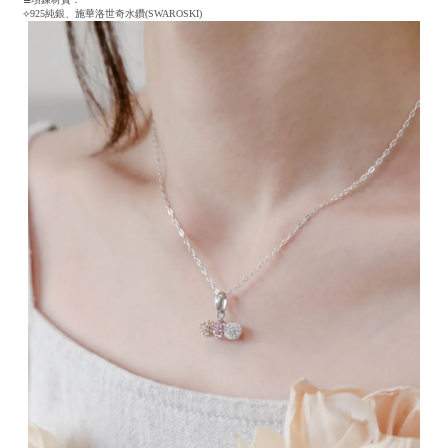
⟣925純銀、施華洛世奇水鑽(SWAROSKI)