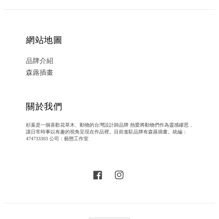
網站地圖
品牌介紹
森蕗插畫
關於我們
杉葉是一個喜歡花草木、動物的台灣設計師品牌 熱愛將動物們作為靈感繆思，
讓日常時事以有趣的視角呈現在作品裡。目前進駐品牌有森蕗插畫。統編：
474733303 公司：藝態工作室