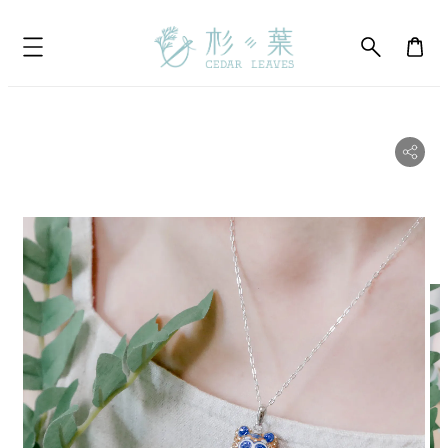
bility.skip_to_product_info