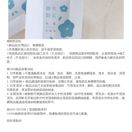
≣購買須知
⟣飾品由台灣設計、泰國製造。
⟣耳環屬於個人衛生商品，恕不接受退換貨。
⟣現貨商品出貨時間為3個工作天（不含假日），預購商品製作時間較長，出貨時間為14個工
作天（不含假日），如有急件或特殊需求，歡迎來信與設計師聊聊，我們會盡力解決您的問
題！
≣SWS飾品保養須知
1. 日常配戴 ⟣不建議戴著沐浴、泡湯、游泳、運動，並避免接觸溫泉、海水、游泳池、清潔
劑、指甲油等其他化學物品，以減少飾品表面變黑、泛黃。
2. 日常收納 ⟣ 飾品建議乾燥密封收納，並獨立存放，避免因互相摩擦而刮傷。
3. 日常清理 ⟣ 飾品沾染汗水或美妝保養品時，可用清水沖淨、擦乾，或以濕布擦拭清潔，
待風乾後，再放置於收納袋或收納盒。
4. 定期清潔 ⟣銀飾類可將飾品置於加入中性清潔劑（如中性洗碗精、肥皂水）的溫水中浸泡
清洗，或用軟毛牙刷沾取中性清潔液輕刷台座底部及鑲鑽細縫處，再用清水沖淨並拭乾；滿
鑽商品建議使用濕布輕擦後風乾即可。
≣SWS SILVER｜質感銀飾系列
⟣SWS銀飾皆使用925純銀製作，肌膚敏感的朋友也可放心配戴。
您所喜歡的