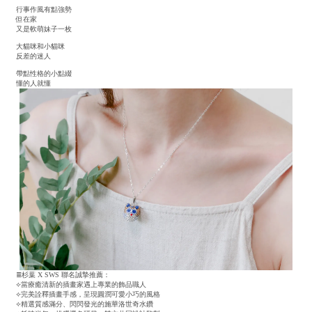
行事作風有點強勢
但在家
又是軟萌妹子一枚
大貓咪和小貓咪
反差的迷人
帶點性格的小點綴
懂的人就懂
≣杉葉 X SWS 聯名誠摯推薦：
⟣當療癒清新的插畫家遇上專業的飾品職人
⟣完美詮釋插畫手感，呈現圓潤可愛小巧的風格
⟣精選質感滿分、閃閃發光的施華洛世奇水鑽