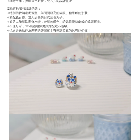
⟣耗時半年，挑鑽選色研發，雙方共同設計監製
≣給喜歡獨特設計的妳：
⟣特別的軟萌老虎造型，與閃閃發亮的貓眼、糖果般的形狀。
⟣和配色百搭、迷人甜美的日式三色丸子。
⟣並選以施華洛世奇水鑽，奢華的鑽色，給妳日漫韓劇般的鏡頭耀光。
⟣不僅好看，925純銀項鍊更讓妳配戴不過敏。
⟣也適合送給妳反差萌的好閨蜜！有些默契真的只有妳們懂！