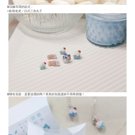
≣項鍊耳環的款式：
⟣軟萌老虎／日式三色丸子
≣聯名包裝：是要送禮的嗎？美美的包裝讓妳不用再煩惱！