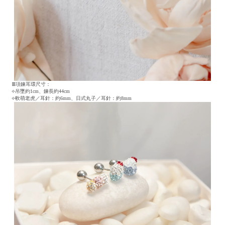
≣項鍊耳環尺寸：
⟣吊墜約1cm、鍊長約44cm
⟣軟萌老虎／耳針：約6mm、日式丸子／耳針：約8mm