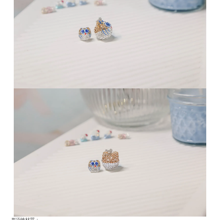
≣項鍊材質：